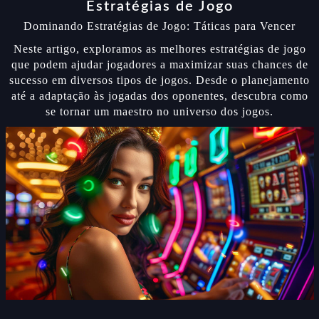
Estratégias de Jogo
Dominando Estratégias de Jogo: Táticas para Vencer
Neste artigo, exploramos as melhores estratégias de jogo
que podem ajudar jogadores a maximizar suas chances de
sucesso em diversos tipos de jogos. Desde o planejamento
até a adaptação às jogadas dos oponentes, descubra como
se tornar um maestro no universo dos jogos.