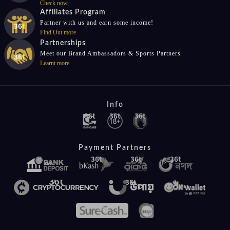
Check now
Affiliates Program
Partner with us and earn some income!
Find Out more
Partnerships
Meet our Brand Ambassadors & Sports Partners
Learnt more
Info
Payment Partners