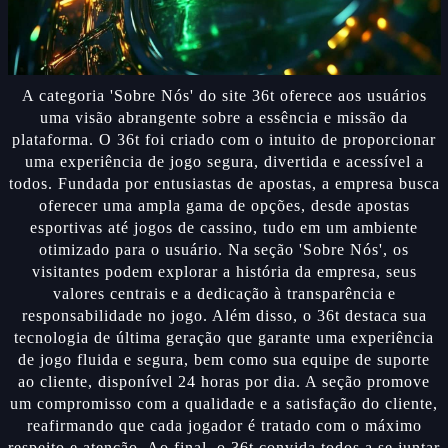
A categoria 'Sobre Nós' do site 36t oferece aos usuários
uma visão abrangente sobre a essência e missão da
plataforma. O 36t foi criado com o intuito de proporcionar
uma experiência de jogo segura, divertida e acessível a
todos. Fundada por entusiastas de apostas, a empresa busca
oferecer uma ampla gama de opções, desde apostas
esportivas até jogos de cassino, tudo em um ambiente
otimizado para o usuário. Na seção 'Sobre Nós', os
visitantes podem explorar a história da empresa, seus
valores centrais e a dedicação à transparência e
responsabilidade no jogo. Além disso, o 36t destaca sua
tecnologia de última geração que garante uma experiência
de jogo fluida e segura, bem como sua equipe de suporte
ao cliente, disponível 24 horas por dia. A seção promove
um compromisso com a qualidade e a satisfação do cliente,
reafirmando que cada jogador é tratado com o máximo
respeito e atenção. Ao final, o 36t convida todos a se juntar