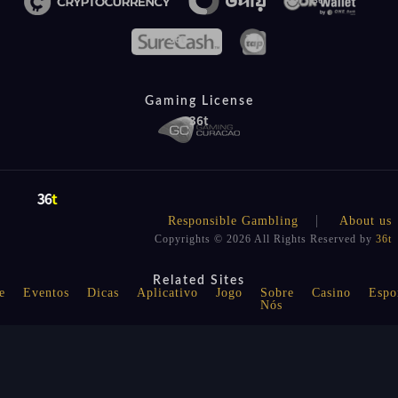
Gaming License
Responsible Gambling
About us
Copyrights © 2026 All Rights Reserved by
36t
Related Sites
e
Eventos
Dicas
Aplicativo
Jogo
Sobre
Casino
Espo
Nós