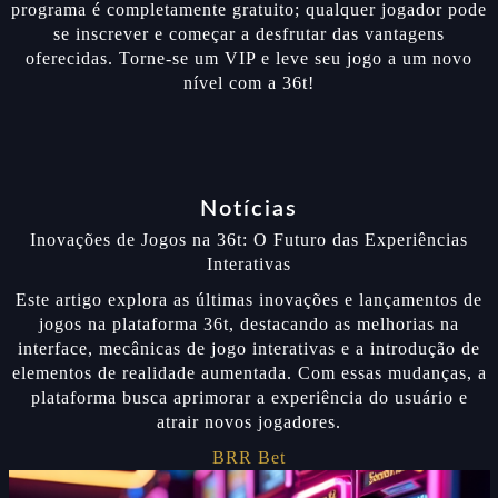
programa é completamente gratuito; qualquer jogador pode
se inscrever e começar a desfrutar das vantagens
oferecidas. Torne-se um VIP e leve seu jogo a um novo
nível com a 36t!
Notícias
Inovações de Jogos na 36t: O Futuro das Experiências
Interativas
Este artigo explora as últimas inovações e lançamentos de
jogos na plataforma 36t, destacando as melhorias na
interface, mecânicas de jogo interativas e a introdução de
elementos de realidade aumentada. Com essas mudanças, a
plataforma busca aprimorar a experiência do usuário e
atrair novos jogadores.
BRR Bet