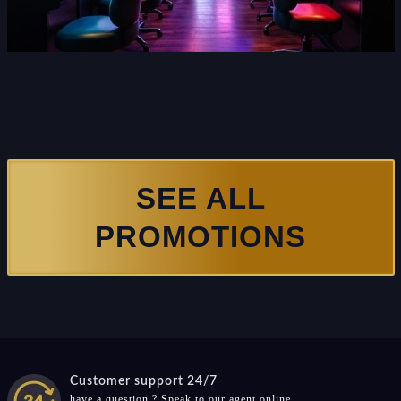
SEE ALL
PROMOTIONS
Customer support 24/7
have a question ? Speak to our agent online