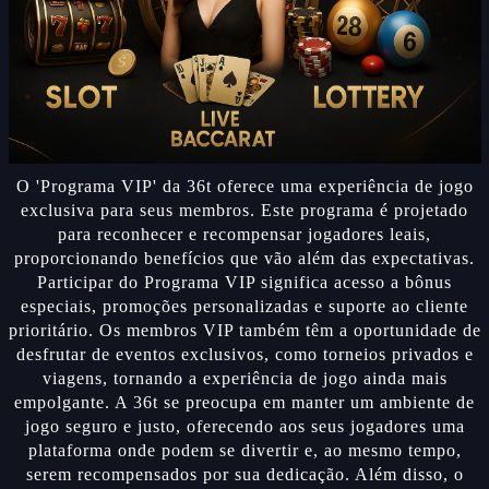
O 'Programa VIP' da 36t oferece uma experiência de jogo
exclusiva para seus membros. Este programa é projetado
para reconhecer e recompensar jogadores leais,
proporcionando benefícios que vão além das expectativas.
Participar do Programa VIP significa acesso a bônus
especiais, promoções personalizadas e suporte ao cliente
prioritário. Os membros VIP também têm a oportunidade de
desfrutar de eventos exclusivos, como torneios privados e
viagens, tornando a experiência de jogo ainda mais
empolgante. A 36t se preocupa em manter um ambiente de
jogo seguro e justo, oferecendo aos seus jogadores uma
plataforma onde podem se divertir e, ao mesmo tempo,
serem recompensados por sua dedicação. Além disso, o