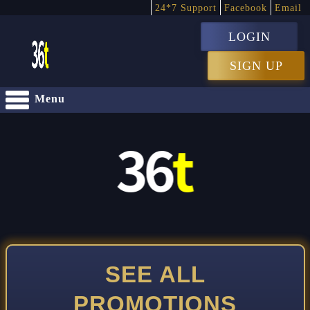
24*7 Support
Facebook
Email
LOGIN
SIGN UP
Menu
SEE ALL
PROMOTIONS