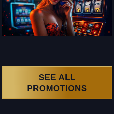
SEE ALL
PROMOTIONS