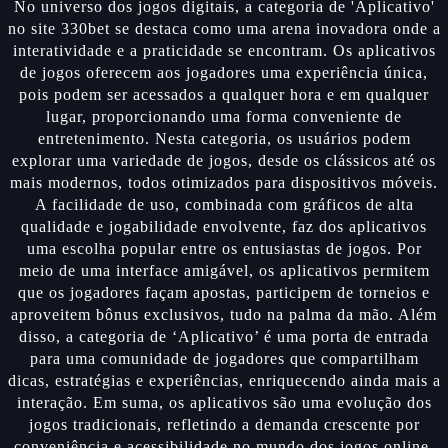
No universo dos jogos digitais, a categoria de 'Aplicativo'
no site 330bet se destaca como uma arena inovadora onde a
interatividade e a praticidade se encontram. Os aplicativos
de jogos oferecem aos jogadores uma experiência única,
pois podem ser acessados a qualquer hora e em qualquer
lugar, proporcionando uma forma conveniente de
entretenimento. Nesta categoria, os usuários podem
explorar uma variedade de jogos, desde os clássicos até os
mais modernos, todos otimizados para dispositivos móveis.
A facilidade de uso, combinada com gráficos de alta
qualidade e jogabilidade envolvente, faz dos aplicativos
uma escolha popular entre os entusiastas de jogos. Por
meio de uma interface amigável, os aplicativos permitem
que os jogadores façam apostas, participem de torneios e
aproveitem bônus exclusivos, tudo na palma da mão. Além
disso, a categoria de ‘Aplicativo’ é uma porta de entrada
para uma comunidade de jogadores que compartilham
dicas, estratégias e experiências, enriquecendo ainda mais a
interação. Em suma, os aplicativos são uma evolução dos
jogos tradicionais, refletindo a demanda crescente por
conveniência e acessibilidade no mundo dos jogos online.