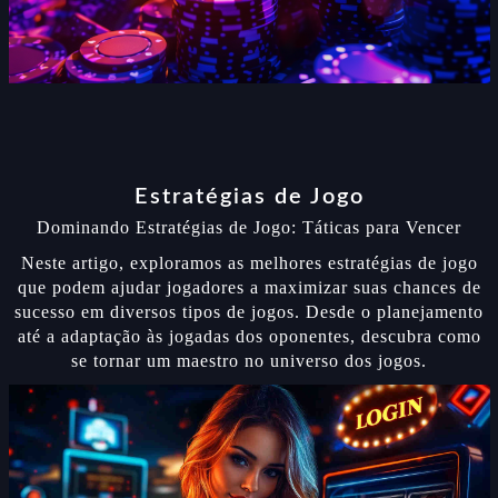
Estratégias de Jogo
Dominando Estratégias de Jogo: Táticas para Vencer
Neste artigo, exploramos as melhores estratégias de jogo
que podem ajudar jogadores a maximizar suas chances de
sucesso em diversos tipos de jogos. Desde o planejamento
até a adaptação às jogadas dos oponentes, descubra como
se tornar um maestro no universo dos jogos.