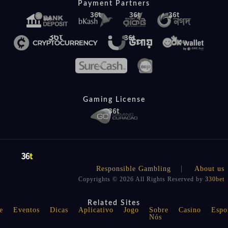
Payment Partners
Gaming License
Responsible Gambling
About us
Copyrights © 2026 All Rights Reserved by
330bet
Related Sites
e
Eventos
Dicas
Aplicativo
Jogo
Sobre
Casino
Espo
Nós