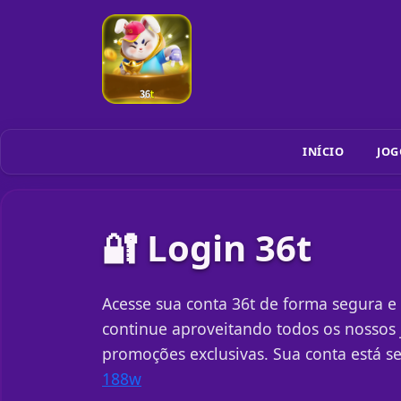
INÍCIO
JOG
🔐 Login 36t
Acesse sua conta 36t de forma segura e 
continue aproveitando todos os nossos 
promoções exclusivas. Sua conta está 
188w