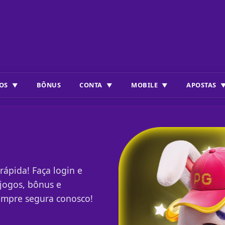
OS
BÔNUS
CONTA
MOBILE
APOSTAS
rápida! Faça login e
jogos, bônus e
sempre segura conosco!