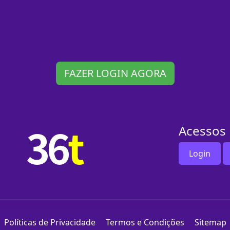
FAZER LOGIN AGORA
Acessos
Login
Políticas de Privacidade
Termos e Condições
Sitemap