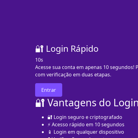
🔐 Login Rápido
10s
Acesse sua conta em apenas 10 segundos! P
com verificação em duas etapas.
Entrar
🔐 Vantagens do Login
🔐 Login seguro e criptografado
⚡ Acesso rápido em 10 segundos
📱 Login em qualquer dispositivo