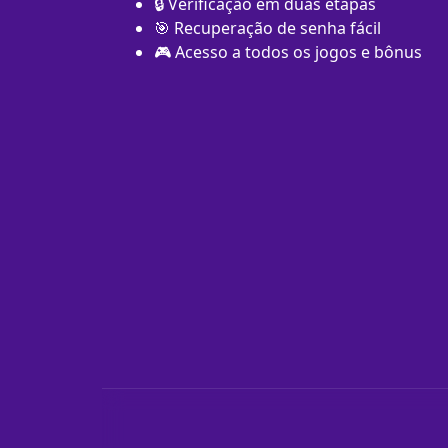
🔒 Verificação em duas etapas
🎯 Recuperação de senha fácil
🎮 Acesso a todos os jogos e bônus