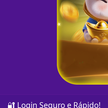
🔐 Login Seguro e Rápido!