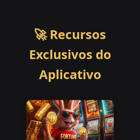
🚀 Recursos
Exclusivos do
Aplicativo