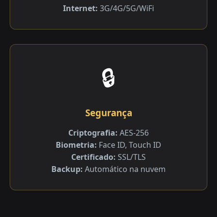
Internet:
3G/4G/5G/WiFi
🔒
Segurança
Criptografia:
AES-256
Biometria:
Face ID, Touch ID
Certificado:
SSL/TLS
Backup:
Automático na nuvem