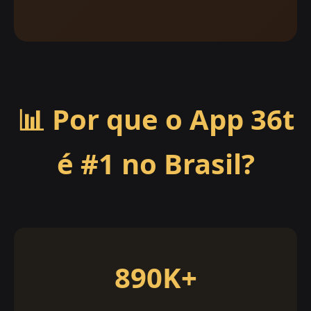
📊 Por que o App 36t
é #1 no Brasil?
890K+