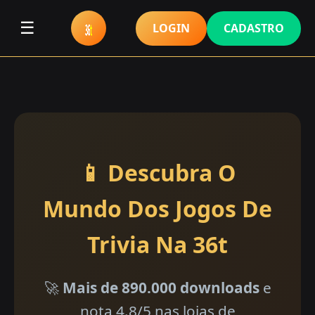
☰
LOGIN
CADASTRO
📱 Descubra O
Mundo Dos Jogos De
Trivia Na 36t
🚀
Mais de 890.000 downloads
e
nota 4.8/5 nas lojas de