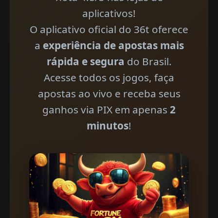
aplicativos!
O aplicativo oficial do 36t oferece
a
experiência de apostas mais
rápida e segura
do Brasil.
Acesse todos os jogos, faça
apostas ao vivo e receba seus
ganhos via PIX em apenas
2
minutos
!