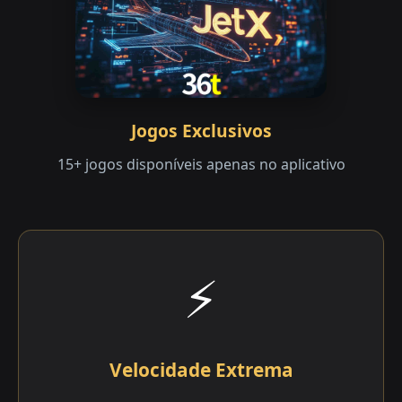
Jogos Exclusivos
15+ jogos disponíveis apenas no aplicativo
⚡
Velocidade Extrema