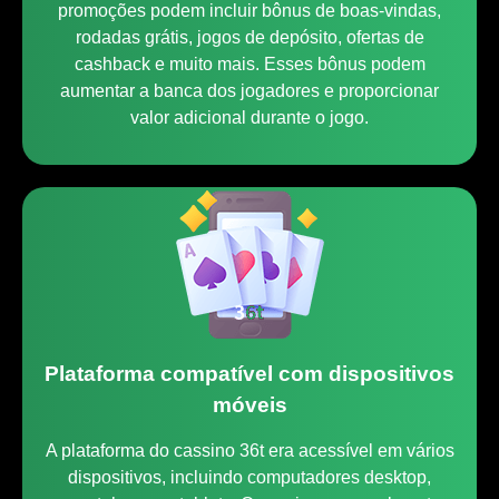
promoções podem incluir bônus de boas-vindas,
rodadas grátis, jogos de depósito, ofertas de
cashback e muito mais. Esses bônus podem
aumentar a banca dos jogadores e proporcionar
valor adicional durante o jogo.
Plataforma compatível com dispositivos
móveis
A plataforma do cassino 36t era acessível em vários
dispositivos, incluindo computadores desktop,