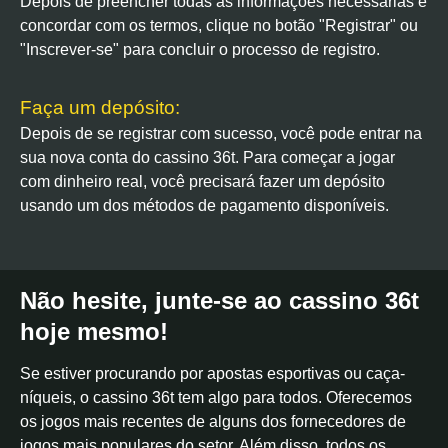
Depois de preencher todas as informações necessárias e
concordar com os termos, clique no botão "Registrar" ou
"Inscrever-se" para concluir o processo de registro.
Faça um depósito:
Depois de se registrar com sucesso, você pode entrar na
sua nova conta do cassino 36t. Para começar a jogar
com dinheiro real, você precisará fazer um depósito
usando um dos métodos de pagamento disponíveis.
Não hesite, junte-se ao cassino 36t
hoje mesmo!
Se estiver procurando por apostas esportivas ou caça-
níqueis, o cassino 36t tem algo para todos. Oferecemos
os jogos mais recentes de alguns dos fornecedores de
jogos mais populares do setor. Além disso, todos os