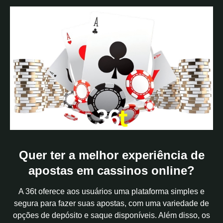
Quer ter a melhor experiência de
apostas em cassinos online?
A 36t oferece aos usuários uma plataforma simples e
segura para fazer suas apostas, com uma variedade de
opções de depósito e saque disponíveis. Além disso, os