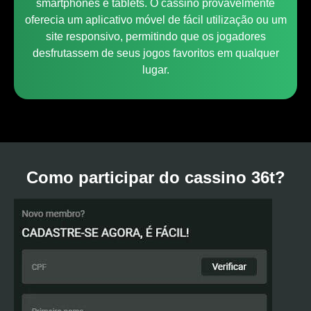
smartphones e tablets. O cassino provavelmente
oferecia um aplicativo móvel de fácil utilização ou um
site responsivo, permitindo que os jogadores
desfrutassem de seus jogos favoritos em qualquer
lugar.
Como participar do cassino 36t?