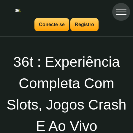
Conecte-se
Registro
36t : Experiência
Completa Com
Slots, Jogos Crash
E Ao Vivo