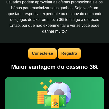
usuários podem aproveitar as ofertas promocionais e os
bônus para maximizar seus ganhos. Seja você um
apostador esportivo experiente ou um novato no mundo
dos jogos de azar on-line, a 36t tem algo a oferecer.
Então, por que não experimentar e ver se você pode
ganhar muito?
Conecte-se
Registro
Maior vantagem do cassino 36t