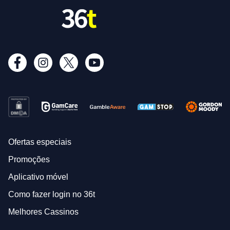
Ofertas especiais
Promoções
Aplicativo móvel
Como fazer login no 36t
Melhores Cassinos