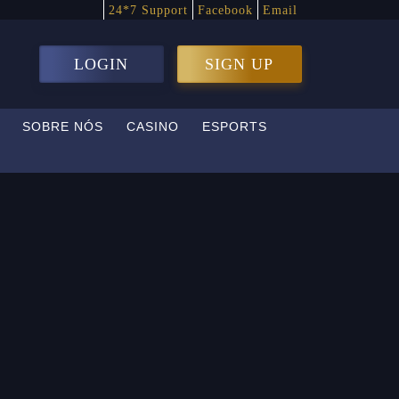
24*7 Support
Facebook
Email
LOGIN
SIGN UP
SOBRE NÓS
CASINO
ESPORTS