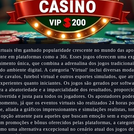
irtuais têm ganhado popularidade crescente no mundo das apos
nte em plataformas como a 36t. Esses jogos oferecem uma ex
nimento única, que combina a adrenalina dos jogos tradiciona
do ambiente digital. A categoria 'Virtual' inclui diversas mod
de cavalos, futebol virtual e outros esportes simulados, que at
xperientes quanto iniciantes. Os jogos são gerados por softwa
ra a aleatoriedade e a imparcialidade dos resultados, proporc
ivertida e justa para todos os jogadores. Os apostadores pode
omento, já que os eventos virtuais são realizados 24 horas po
de, aliada a gráficos impressionantes e simulações realistas, to
a opção atraente para aqueles que buscam emoção sem a espera
m promoções e bônus oferecidos pelas plataformas, a categori
mo uma alternativa excepcional no cenário atual dos jogos de