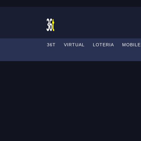
36T
VIRTUAL
LOTERIA
MOBILE