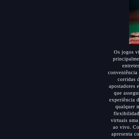
Os jogos v
principalme
entrete
conveniência 
corridas 
apostadores e
que assegu
experiência d
qualquer m
flexibilida
virtuais um
ao vivo. Co
apresenta co