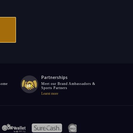
Partnerships
 some
Meet our Brand Ambassadors &
Sports Partners
Learnt more