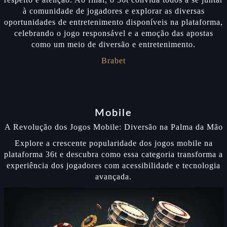
à comunidade de jogadores e explorar as diversas
oportunidades de entretenimento disponíveis na plataforma,
celebrando o jogo responsável e a emoção das apostas
como um meio de diversão e entretenimento.
Brabet
Mobile
A Revolução dos Jogos Mobile: Diversão na Palma da Mão
Explore a crescente popularidade dos jogos mobile na
plataforma 36t e descubra como essa categoria transforma a
experiência dos jogadores com acessibilidade e tecnologia
avançada.