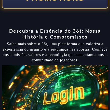
Descubra a Essência do 36t: Nossa
História e Compromissos
Saiba mais sobre o 36t, uma plataforma que valoriza a
experiência do usuário e a segurança nas apostas. Conheça
nossa missão, valores e a tecnologia que sustentam a nossa
comunidade de jogadores.