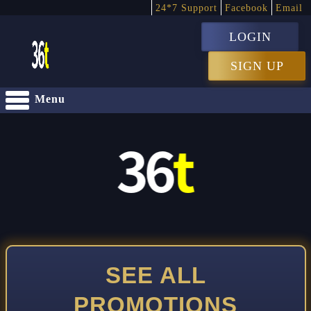
24*7 Support
Facebook
Email
LOGIN
SIGN UP
Menu
SEE ALL
PROMOTIONS